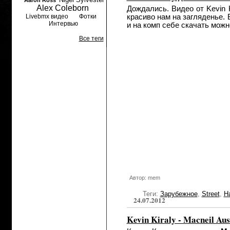
Aaron Ross
Alex Coleborn
Дождались. Видео от Kevin 
Livebmx видео
Фотки
красиво нам на загляденье.
Интервью
и на комп себе скачать можн
Все теги
Автор: mem
Теги:
Зарубежное
,
Street
,
Н
24.07.2012
Kevin Kiraly - Macneil Aus