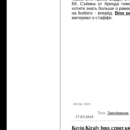
КК. Съёмка от бренда тож
хотите знать больше о рамах
на livebmx - вперёд.
Bmx р
материал о стаффе.
Автор: mem
Теги:
Зарубежное
17.03.2010
Kevin Kiraly bmx стрит к