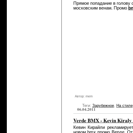
Прямое попадание в голову 
московским венам. Промо
bm
Автор: mem
Теги:
Зарубежное
,
На стиле
06.04.2011
Verde BMX - Kevin Kiral
Кевин Кирайли рекламируе
новом bmx промо Верде. Отл