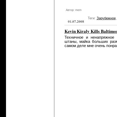
Автор: mem
Теги:
Зарубежное
01.07.2008
Kevin Kiraly Kills Baltimo
Техничное и ненапряжное 
штаны, майка больших разм
самом деле мне очень понра