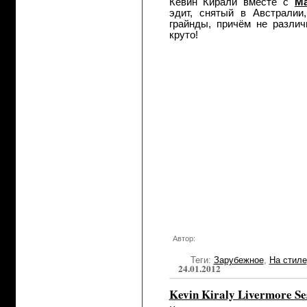
Кевин Кирали вместе с
Ma
эдит, снятый в Австралии
грайнды, причём не различ
круто!
Автор:
Теги:
Зарубежное
,
На стиле
24.01.2012
Kevin Kiraly Livermore Se