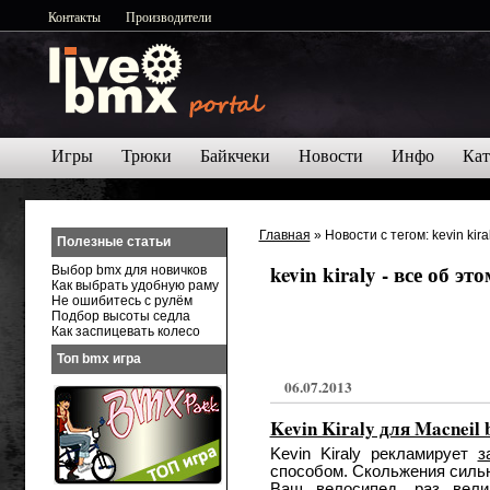
Контакты
Производители
Игры
Трюки
Байкчеки
Новости
Инфо
Кат
Главная
» Новости с тегом: kevin kira
Полезные статьи
kevin kiraly - все об э
Выбор bmx для новичков
Как выбрать удобную раму
Не ошибитесь с рулём
Подбор высоты седла
Как заспицевать колесо
Топ bmx игра
06.07.2013
Kevin Kiraly для Macneil 
Kevin Kiraly рекламирует
з
способом. Скольжения сильн
Ваш велосипед, раз вел