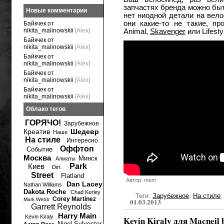
запчастях бренда можно быт
Новые комментарии
нет ниодной детали на вело
они какие-то не такие, п
Байкчек от
nikita_malinowskii
[Alex]
Animal,
Skavenger
или Lifesty
Байкчек от
nikita_malinowskii
[Alex]
Байкчек от
nikita_malinowskii
[Alex]
Байкчек от
nikita_malinowskii
[Alex]
Байкчек от
nikita_malinowskii
[Alex]
Облако тегов
ГОРЯЧО!
Зарубежное
Креатив
Шедевр
Наше
На стиле
Интересно
Оффтоп
Событие
Москва
Минск
Алматы
Киев
Park
Dirt
Street
Flatland
Автор: mem
Dan Lacey
Nathan Williams
Dakota Roche
Chad Kerley
Теги:
Зарубежное
,
На стиле
Corey Martinez
Mark Webb
01.03.2013
Garrett Reynolds
Harry Main
Kevin Kiraly
Kevin Kiraly для Macneil 
Nigel Sylvester